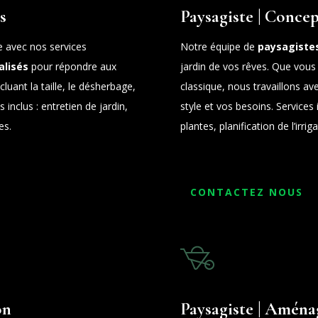
s
Paysagiste | Concep
e avec nos services
Notre équipe de
paysagistes
alisés
pour répondre aux
jardin de vos rêves. Que vous
luant la taille, le désherbage,
classique, nous travaillons av
es inclus : entretien de jardin,
style et vos besoins. Service
es.
plantes, planification de l’irrig
CONTACTEZ NOUS
on
Paysagiste | Aména