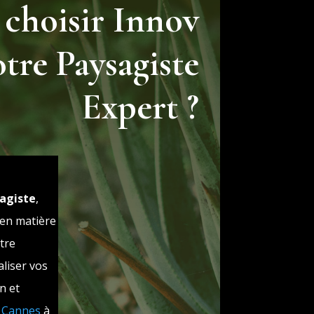
 choisir Innov
otre Paysagiste
Expert ?
agiste
,
 en matière
tre
liser vos
n et
e
Cannes
à