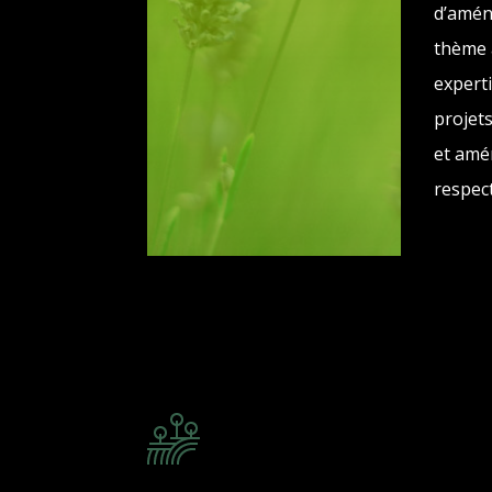
d’amén
thème 
expert
projet
et amé
respect