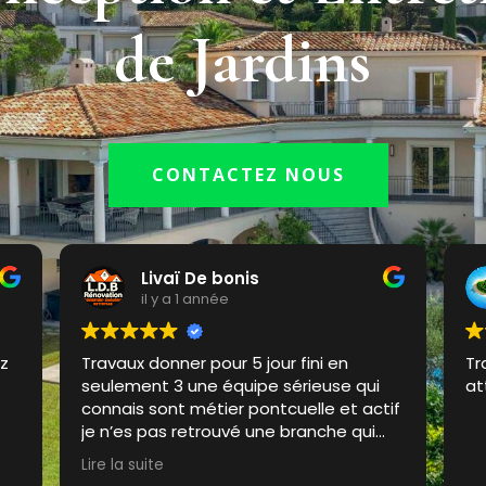
de Jardins
CONTACTEZ NOUS
Christine Scotti
il y a 1 année
Travail très bien effectué, avec des prix
Me
attractifs.
ol
tif