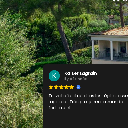
Livaï De bonis
il y a 1 année
s règles, assez
Travaux donner pour 5 jour fini en
recommande
seulement 3 une équipe sérieuse qui
connais sont métier pontcuelle et ac
je n’es pas retrouvé une branche qui
trainait dans le jardin les haies n'on
Lire la suite
jamais etait aussi belle et propre les