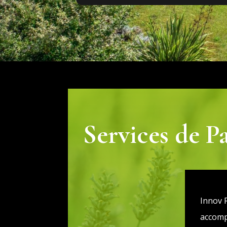
palmiers revive et le jardin une fois
débroussailler parait 3 fois plus grand
recommande vivement merci David
pour c’est travaux et une excellente
continuation
Services de P
Innov R
accomp