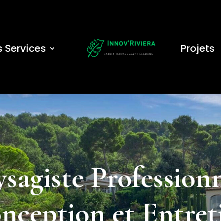
 Services
Projets
ysagiste Profession
nception et Entret